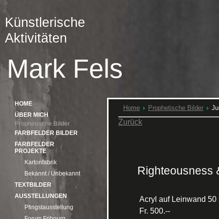
Künstlerische
Aktivitäten
Mark Fels
HOME
Home
Prophetische Bilder
Ju
ÜBER MICH
Zurück
Prophetische Bilder
FARBFELDER BILDER
FARBFELDER
PROJEKTE
Kartonfabrik
Righteousness &
Bekannt / Unbekannt
TEXTBILDER
AUSSTELLUNGEN
Acryl auf Leinwand 50
Pfingstausstellung
Fr. 500.--
Forum Fribourg