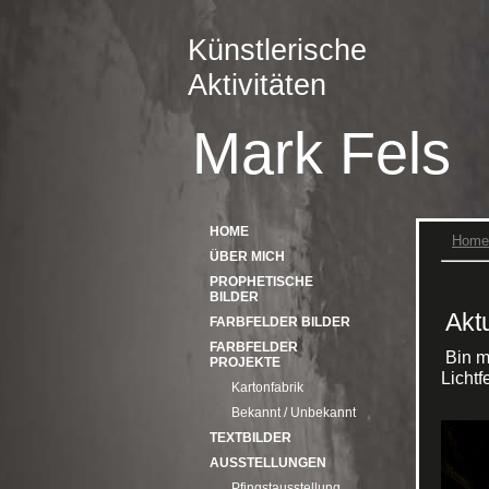
Künstlerische
Aktivitäten
Mark Fels
HOME
Home
ÜBER MICH
PROPHETISCHE
BILDER
Akt
FARBFELDER BILDER
FARBFELDER
Bin mi
PROJEKTE
Lichtfe
Kartonfabrik
Bekannt / Unbekannt
TEXTBILDER
AUSSTELLUNGEN
Pfingstausstellung